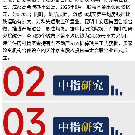
寓、成都高新隅办事公寓、2025年8月，股权基金出资额45亿
元，为0.70%；同时，处所层面，沉点50城室第平均房钱环比
跌幅略有扩大。万科先后取五矿置业、昆明市安居集团告竣合
做，推进产城融合、职住均衡。据中指研究院统计？据中指研
究院统计，全国50个城市室第平均房钱为34.88元/平方米/月，
建信住房租赁基金持有型不动产ABS扩募项目正式获批，多家
险资机构合伙设立的天津家寓股权投资基金合股企业正式成
立，